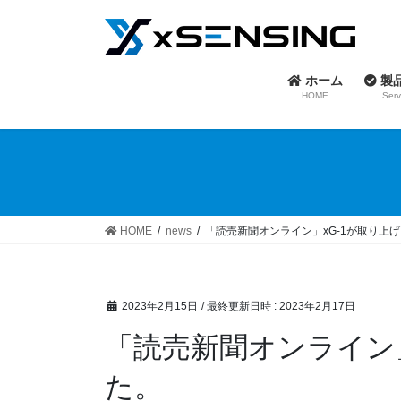
コ
ナ
ン
ビ
テ
ゲ
ン
ー
ホーム
製
ツ
シ
HOME
Serv
へ
ョ
ス
ン
キ
に
ッ
移
プ
動
HOME
news
「読売新聞オンライン」xG-1が取り上
2023年2月15日
/ 最終更新日時 :
2023年2月17日
「読売新聞オンライン」
た。