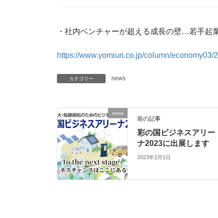
・社内ベンチャーが超える成長の壁…若手起
https://www.yomiuri.co.jp/column/economy0
news
カテゴリー
news
前の記事
彩の国ビジネスアリー
ナ2023に出展します
2023年2月1日