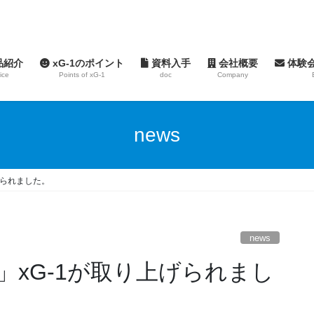
品紹介
xG-1のポイント
資料入手
会社概要
体験
ice
Points of xG-1
doc
Company
news
げられました。
news
xG-1が取り上げられまし