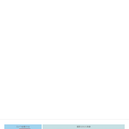
従来の民生カメラを用いた撮影では、１台で撮影できる範囲に限
度があり、フィールド全域を見渡せるパノラマ映像を撮影するに
は、専用機材を用いてフィールド全域を撮影するか、全天球カメ
ラなどの全方向を同時に撮影可能なカメラが必要でした。
前者は、専用機材であり非常にコストがかかり、後者は、撮影範
囲が全体となるため選手やボールが非常に小さく映り解析する映
像には向きません。
また、昨今のスマートフォンなどの発達に伴い、パノラマ画像で
あれば撮影可能ですが、パノラマ動画の場合は容易ではありませ
ん。
本製品の特徴
本ソフトウェアは、パノラマ画像生成機能とパノラマ映像生成機
能で構成され、下図のように、二つのビデオカメラで撮影した左
半分と右半分の映像から、パノラマ映像を生成できます。