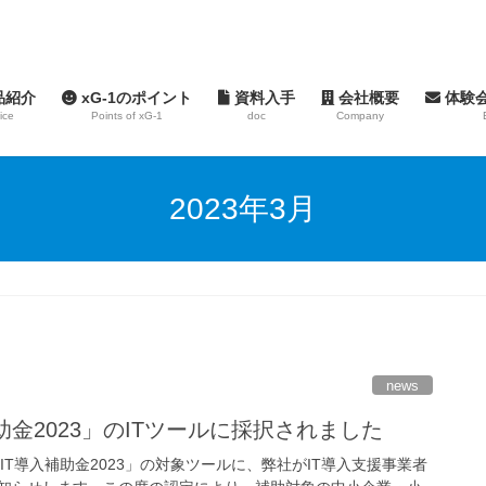
品紹介
xG-1のポイント
資料入手
会社概要
体験
ice
Points of xG-1
doc
Company
2023年3月
news
補助金2023」のITツールに採択されました
「IT導入補助金2023」の対象ツールに、弊社がIT導入支援事業者