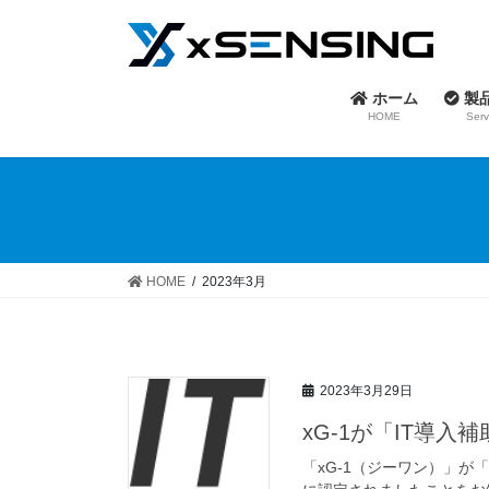
コ
ナ
ン
ビ
テ
ゲ
ン
ー
ホーム
製
ツ
シ
HOME
Serv
へ
ョ
ス
ン
キ
に
ッ
移
プ
動
HOME
2023年3月
2023年3月29日
xG-1が「IT導入
「xG-1（ジーワン）」が